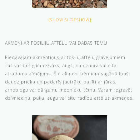
[SHOW SLIDESHOW]
AKMEŅI AR FOSILIJU ATTĒLU VAI DABAS TĒMU
Piedāvājam akmentiņus ar fosilu attēlu gravējumiem.
Tas var būt gliemežvāks, augs, dinozaura vai cita
atraduma zīmējums. Šie akmeņi bērniem sagādā īpaši
daudz prieka un padarīs jautrāku ballīti ar jūras,
arheologu vai dārgumu mednieku tēmu. Varam iegravēt
dzīvnieciņu, puķu, augu vai citu radību attēlus akmeņos.