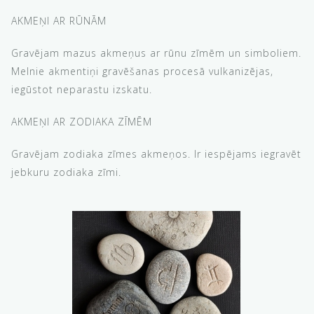
AKMEŅI AR RŪNĀM
Gravējam mazus akmeņus ar rūnu zīmēm un simboliem.
Melnie akmentiņi gravēšanas procesā vulkanizējas,
iegūstot neparastu izskatu.
AKMEŅI AR ZODIAKA ZĪMĒM
Gravējam zodiaka zīmes akmeņos. Ir iespējams iegravēt
jebkuru zodiaka zīmi.