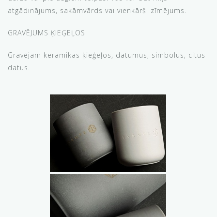
atgādinājums, sakāmvārds vai vienkārši zīmējums.
GRAVĒJUMS ĶIEĢEĻOS
Gravējam keramikas ķieģeļos, datumus, simbolus, citus
datus.