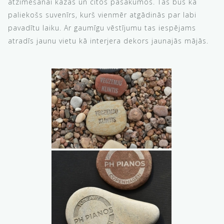
atzīmēšanai kāzās un citos pasākumos. Tas būs kā
paliekošs suvenīrs, kurš vienmēr atgādinās par labi
pavadītu laiku. Ar gaumīgu vēstījumu tas iespējams
atradīs jaunu vietu kā interjera dekors jaunajās mājās.