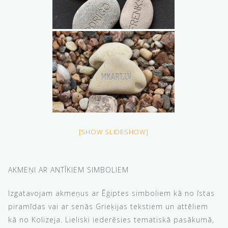
[SHOW SLIDESHOW]
AKMEŅI AR ANTĪKIEM SIMBOLIEM
Izgatavojam akmeņus ar Ēģiptes simboliem kā no īstas
piramīdas vai ar senās Grieķijas tekstiem un attēliem
kā no Kolizeja. Lieliski iederēsies tematiskā pasākumā,