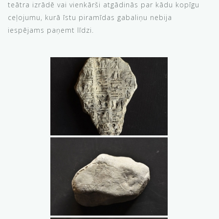
teātra izrādē vai vienkārši atgādinās par kādu kopīgu
ceļojumu, kurā īstu piramīdas gabaliņu nebija
iespējams paņemt līdzi.