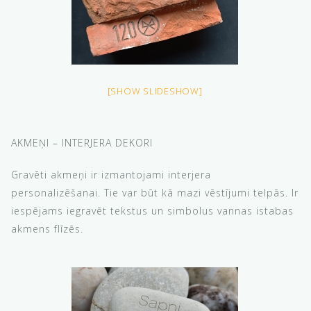
[SHOW SLIDESHOW]
AKMEŅI – INTERJERA DEKORI
Gravēti akmeņi ir izmantojami interjera
personalizēšanai. Tie var būt kā mazi vēstījumi telpās. Ir
iespējams iegravēt tekstus un simbolus vannas istabas
akmens flīzēs.