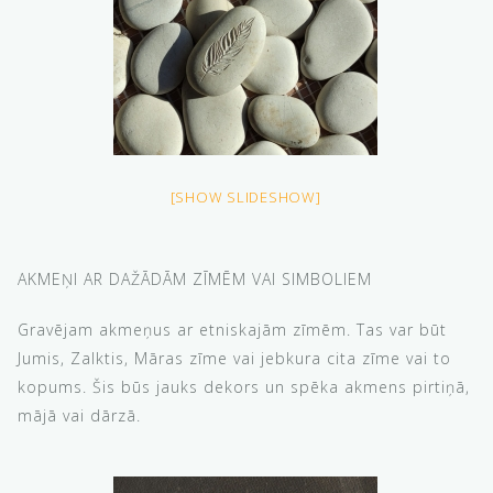
[SHOW SLIDESHOW]
AKMEŅI AR DAŽĀDĀM ZĪMĒM VAI SIMBOLIEM
Gravējam akmeņus ar etniskajām zīmēm. Tas var būt
Jumis, Zalktis, Māras zīme vai jebkura cita zīme vai to
kopums. Šis būs jauks dekors un spēka akmens pirtiņā,
mājā vai dārzā.