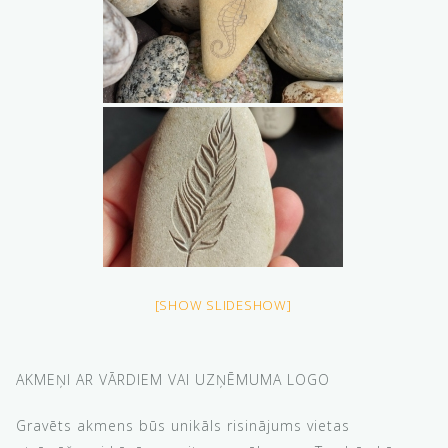
[SHOW SLIDESHOW]
AKMEŅI AR VĀRDIEM VAI UZŅĒMUMA LOGO
Gravēts akmens būs unikāls risinājums vietas