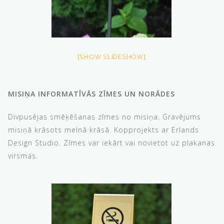
[SHOW SLIDESHOW]
MISIŅA INFORMATĪVĀS ZĪMES UN NORĀDES
Divpusējas smēķēšanas zīmes no misiņa. Gravējums
misiņā krāsots melnā krāsā. Kopprojekts ar Erlands
Design Studio. Zīmes var iekārt vai novietot uz plakanas
virsmas.