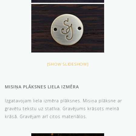
[SHOW SLIDESHOW]
MISIŅA PLĀKSNES LIELA IZMĒRA
Izgatavojam liela izmēra plāksnes. Misiņa plāksne ar
gravētu tekstu uz statīva. Gravējums krāsots melnā
krāsā. Gravējam arī citos materiālos.