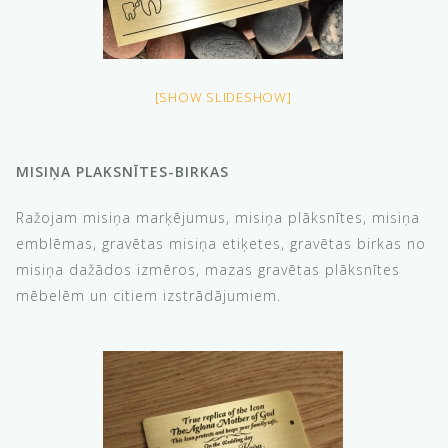
[SHOW SLIDESHOW]
MISIŅA PLAKSNĪTES-BIRKAS
Ražojam misiņa marķējumus, misiņa plāksnītes, misiņa
emblēmas, gravētas misiņa etiķetes, gravētas birkas no
misiņa dažādos izmēros, mazas gravētas plāksnītes
mēbelēm un citiem izstrādājumiem.