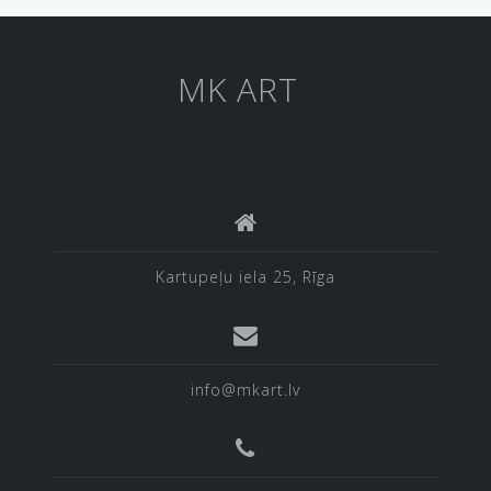
MK ART
Kartupeļu iela 25, Rīga
info@mkart.lv