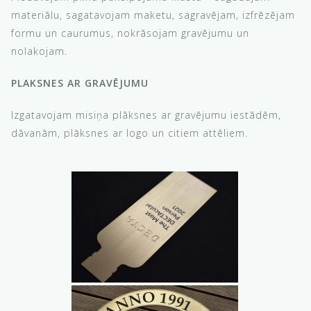
materiālu, sagatavojam maketu, sagravējam, izfrēzējam
formu un caurumus, nokrāsojam gravējumu un
nolakojam.
PLAKSNES AR GRAVĒJUMU
Izgatavojam misiņa plāksnes ar gravējumu iestādēm,
dāvanām, plāksnes ar logo un citiem attēliem.