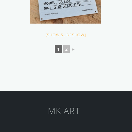
[SHOW SLIDESHOW]
1
2
►
MK ART