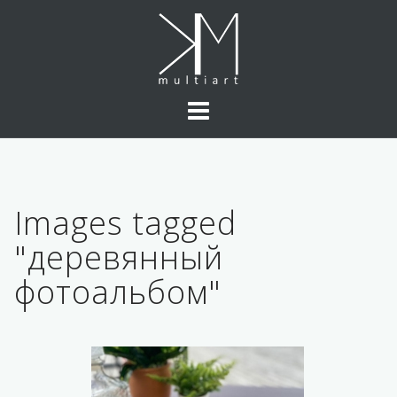
Skip
to
content
Images tagged
"деревянный
фотоальбом"