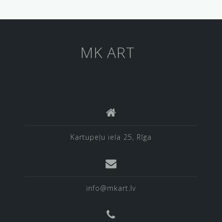
MK ART
Kartupeļu iela 25, Rīga
info@mkart.lv