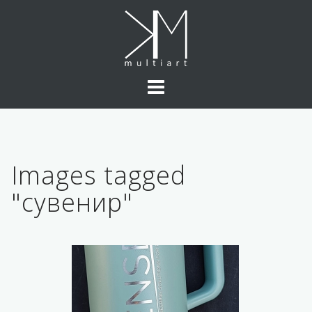
Skip
to
content
Images tagged
"сувенир"