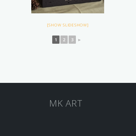
[SHOW SLIDESHOW]
1
2
3
►
MK ART