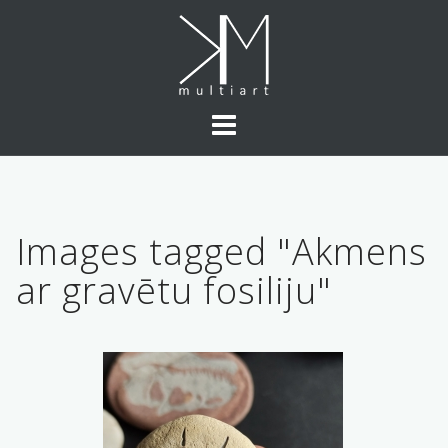
Skip
to
content
Images tagged "Akmens
ar gravētu fosiliju"