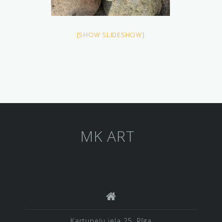
[SHOW SLIDESHOW]
MK ART
Kartupeļu iela 25, Rīga