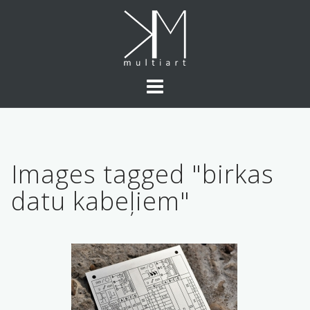
Skip
to
content
Images tagged "birkas
datu kabeļiem"