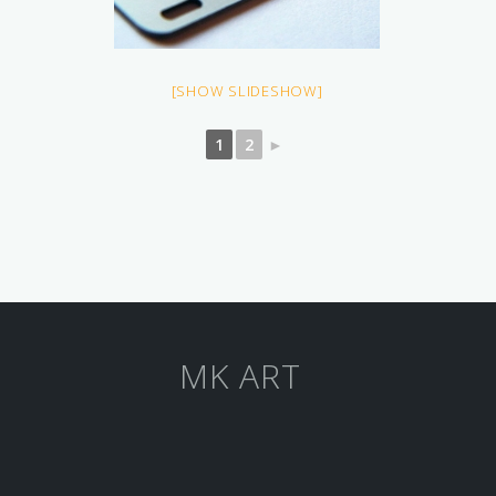
[SHOW SLIDESHOW]
1
2
►
MK ART