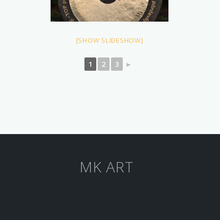
[SHOW SLIDESHOW]
1
2
3
►
MK ART