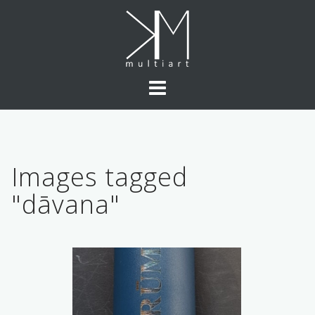
Skip
to
content
Images tagged
"dāvana"