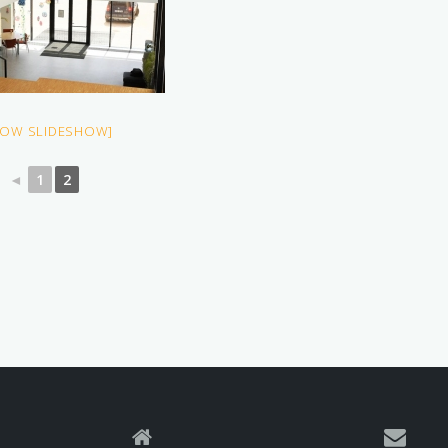
HOW SLIDESHOW]
◄
1
2