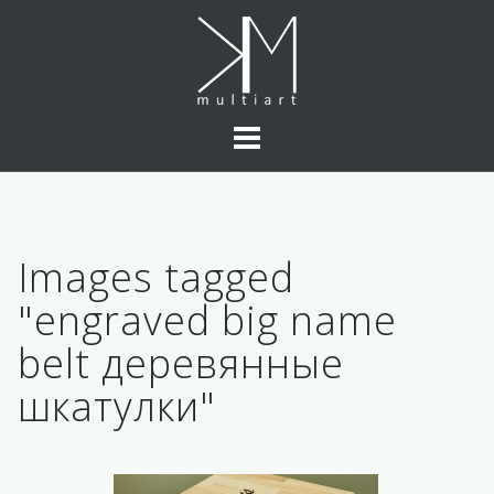
Skip
to
content
Images tagged
"engraved big name
belt деревянные
шкатулки"