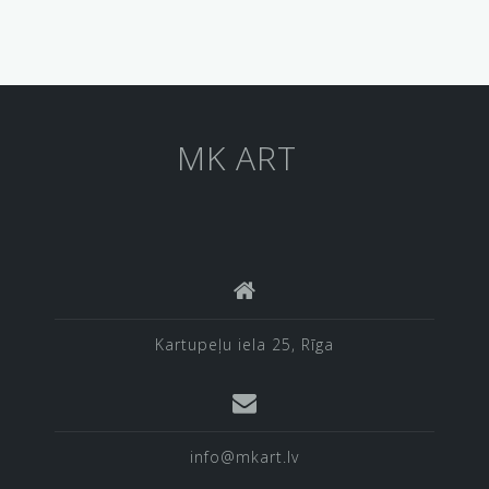
MK ART
Kartupeļu iela 25, Rīga
info@mkart.lv