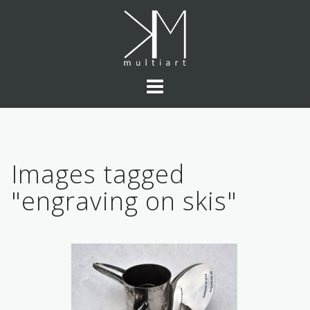
Skip
to
content
Images tagged
"engraving on skis"