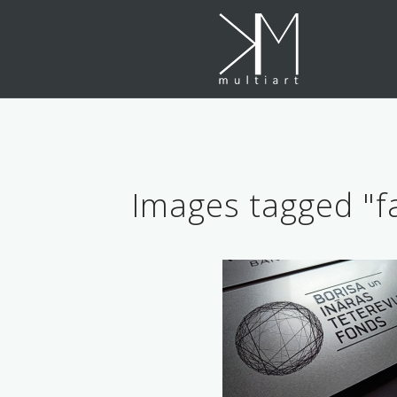
Skip
to
content
Images tagged "f