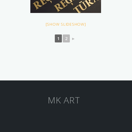
[SHOW SLIDESHOW]
1
2
►
MK ART