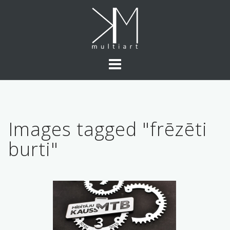
Skip
to
content
Images tagged "frēzēti
burti"