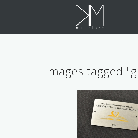
Skip
to
content
Images tagged "g