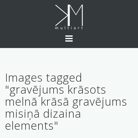
Skip
to
content
Images tagged
"gravējums krāsots
melnā krāsā gravējums
misiņā dizaina
elements"