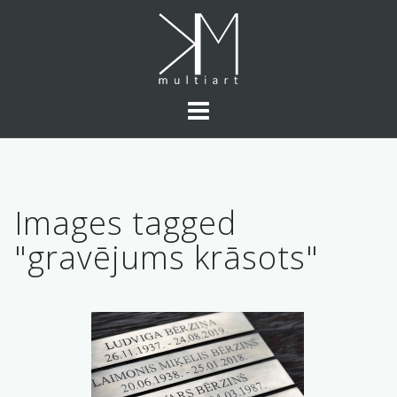
Skip
to
content
Images tagged
"gravējums krāsots"