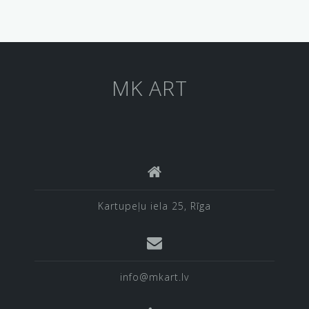
MK ART
Kartupeļu iela 25, Rīga
info@mkart.lv