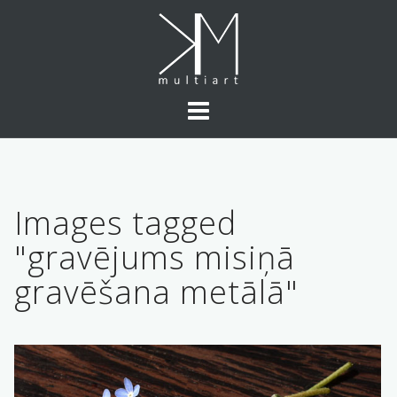
Skip
to
content
Images tagged
"gravējums misiņā
gravēšana metālā"