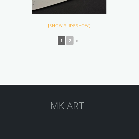
[SHOW SLIDESHOW]
1
2
►
MK ART