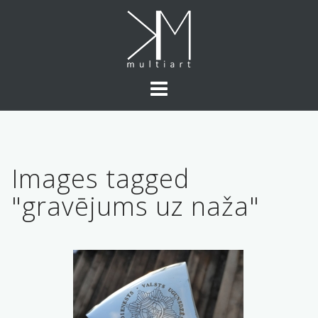
Skip
to
content
Images tagged
"gravējums uz naža"