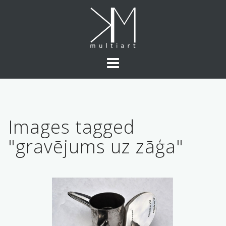
Skip
to
content
Images tagged
"gravējums uz zāģa"