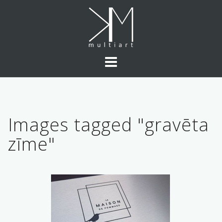
Skip
to
content
Images tagged "gravēta
zīme"