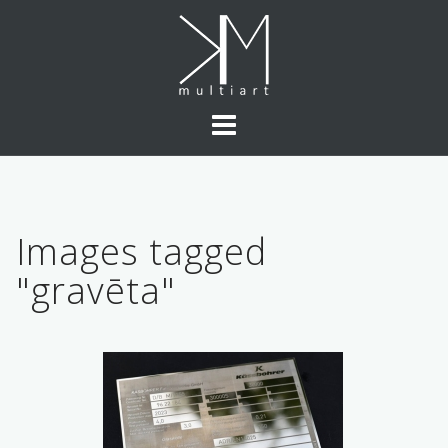
Skip
to
content
Images tagged
"gravēta"