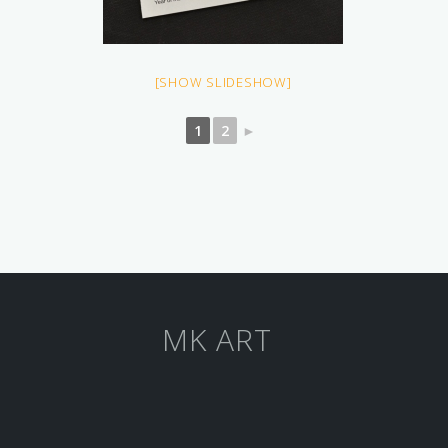
[SHOW SLIDESHOW]
1
2
►
MK ART