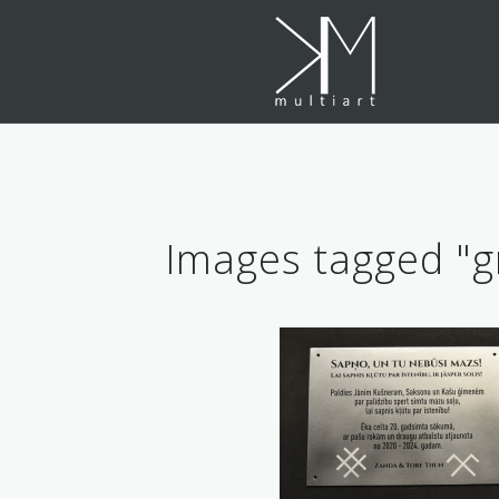
Skip
to
content
Images tagged "g