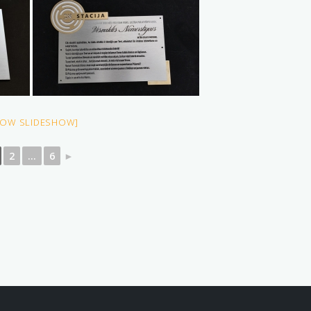
HOW SLIDESHOW]
2
...
6
►