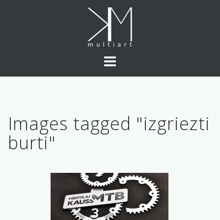
Skip
to
content
Images tagged "izgriezti
burti"