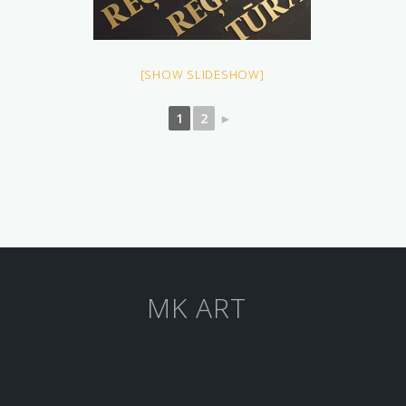
[SHOW SLIDESHOW]
1
2
►
MK ART