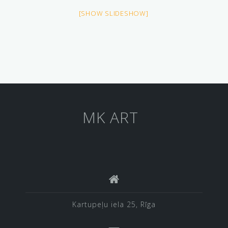
[SHOW SLIDESHOW]
MK ART
Kartupeļu iela 25, Rīga