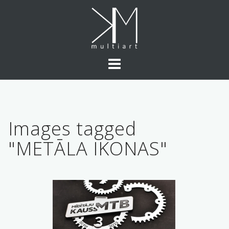
Skip
to
content
Images tagged
"METĀLA IKONAS"