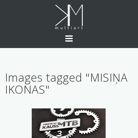
Skip
to
content
Images tagged "MISIŅA
IKONAS"