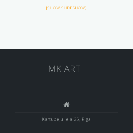
[SHOW SLIDESHOW]
MK ART
Kartupeļu iela 25, Rīga