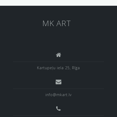
MK ART
Kartupeļu iela 25, Rīga
info@mkart.lv