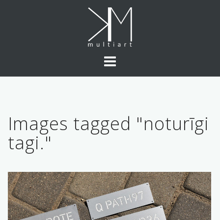
Skip
to
content
Images tagged "noturīgi
tagi."