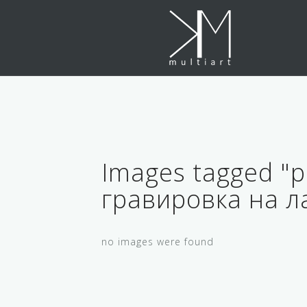
Skip
to
content
Images tagged "p
гравировка на л
no images were found