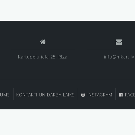
Kartupeļu iela 25, Rīga
info@mkart.lv
MUMS
KONTAKTI UN DARBA LAIKS
INSTAGRAM
FAC