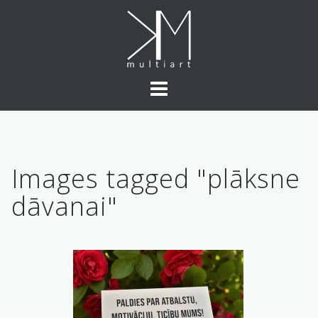
Skip
to
content
Images tagged "plāksne
dāvanai"