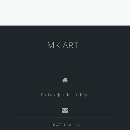
MK ART
Kartupeļu iela 25, Rīga
info@mkart.lv