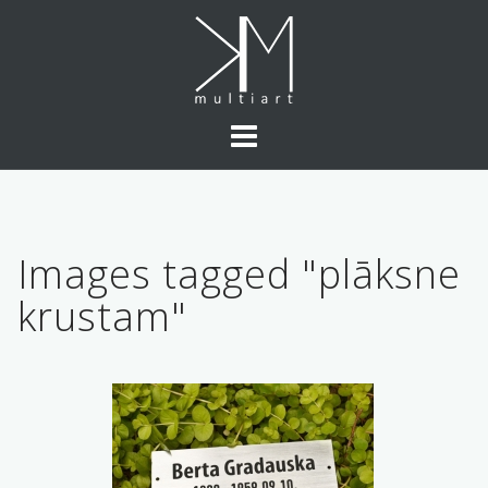
Skip
to
content
Images tagged "plāksne
krustam"