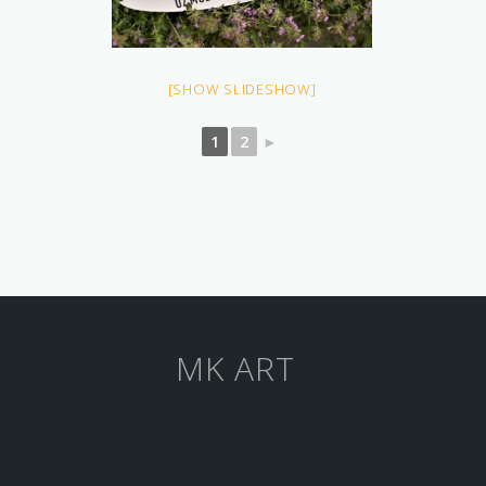
[SHOW SLIDESHOW]
1
2
►
MK ART