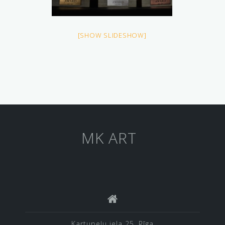
[SHOW SLIDESHOW]
MK ART
Kartupeļu iela 25, Rīga