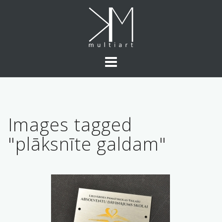
Skip
to
content
Images tagged
"plāksnīte galdam"