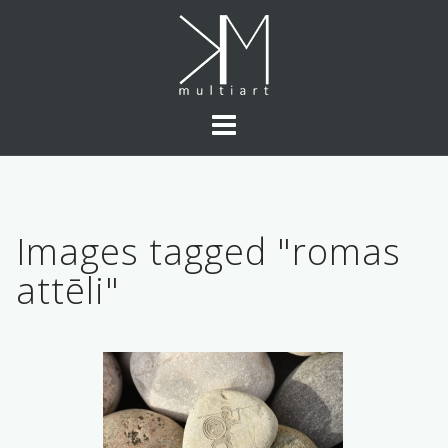
Skip
to
content
Images tagged "romas
attēli"