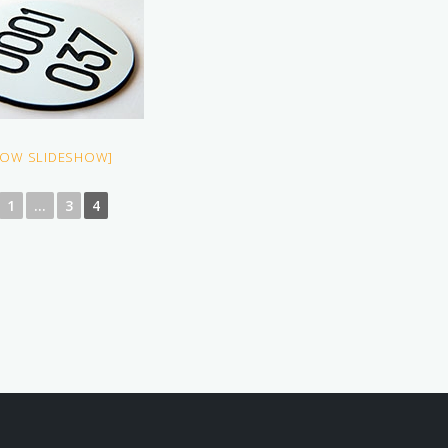
HOW SLIDESHOW]
1
...
3
4