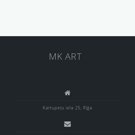
MK ART
Kartupeļu iela 25, Rīga