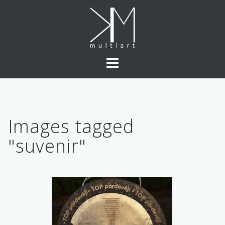
Skip
to
content
Images tagged
"suvenir"