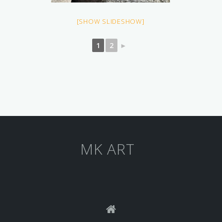
[SHOW SLIDESHOW]
1
2
►
MK ART