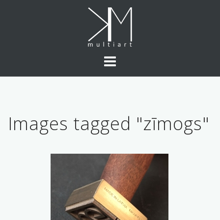
Skip
to
content
Images tagged "zīmogs"