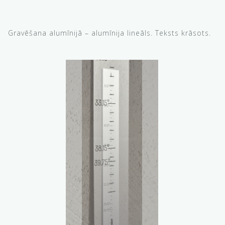
Gravēšana alumīnijā – alumīnija lineāls. Teksts krāsots.