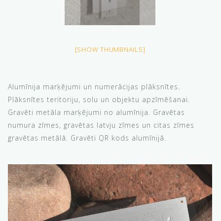
[SHOW THUMBNAILS]
Alumīnija marķējumi un numerācijas plāksnītes.
Plāksnītes teritoriju, solu un objektu apzīmēšanai.
Gravēti metāla marķējumi no alumīnija. Gravētas
numura zīmes, gravētas latvju zīmes un citas zīmes
gravētas metālā. Gravēti QR kods alumīnijā.