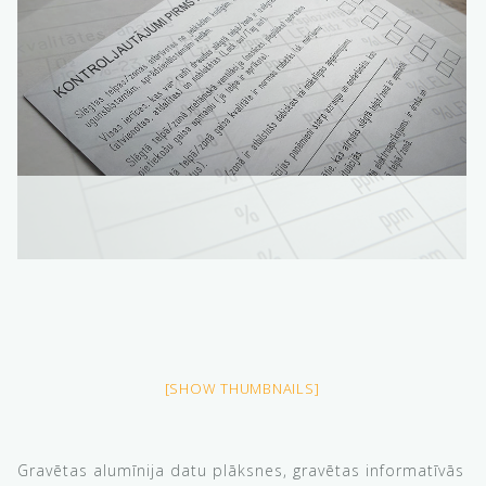
[SHOW THUMBNAILS]
Gravētas alumīnija datu plāksnes, gravētas informatīvās