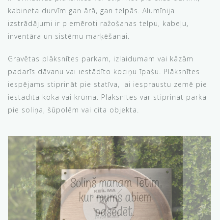
kabineta durvīm gan ārā, gan telpās. Alumīnija
izstrādājumi ir piemēroti ražošanas telpu, kabeļu,
inventāra un sistēmu marķēšanai.
Gravētas plāksnītes parkam, izlaidumam vai kāzām
padarīs dāvanu vai iestādīto kociņu īpašu. Plāksnītes
iespējams stiprināt pie statīva, lai iespraustu zemē pie
iestādīta koka vai krūma. Plāksnītes var stiprināt parkā
pie soliņa, šūpolēm vai cita objekta.