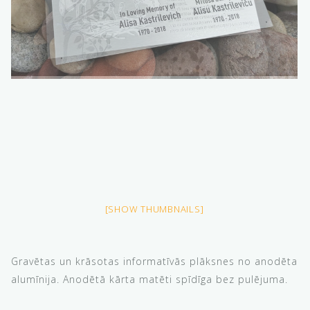
[SHOW THUMBNAILS]
Gravētas un krāsotas informatīvās plāksnes no anodēta
alumīnija. Anodētā kārta matēti spīdīga bez pulējuma.