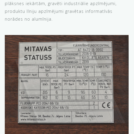
plāksnes iekārtām, gravēti industriālie apzīmējumi,
produktu līniju apzīmējumi gravētas informatīvās
norādes no alumīnija.