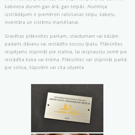
kabineta durvīm gan ārā, gan telpās. Alumīnija
izstrādājumi ir piemēroti ražošanas telpu, kabeļu,
inventāra un sistēmu marķēšanai.
Gravētas plāksnītes parkam, izlaidumam vai kāzām
padarīs dāvanu vai iestādīto kociņu īpašu. Plāksnītes
iespējams stiprināt pie statīva, lai iespraustu zemē pie
iestādīta koka vai krūma. Plāksnītes var stiprināt parkā
pie soliņa, šūpolēm vai cita objekta.