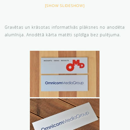
[SHOW SLIDESHOW]
Gravētas un krāsotas informatīvās plāksnes no anodēta
alumīnija. Anodētā kārta matēti spīdīga bez pulējuma.